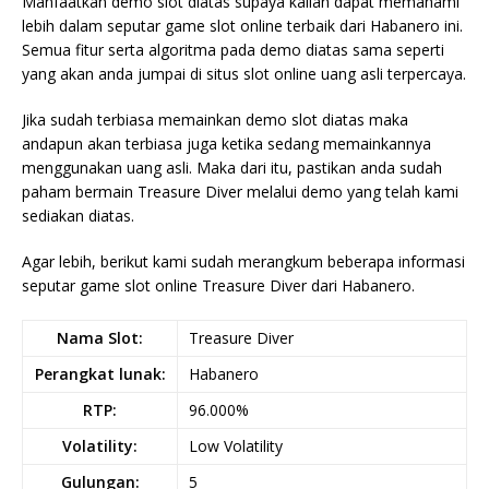
Manfaatkan demo slot diatas supaya kalian dapat memahami
lebih dalam seputar game slot online terbaik dari Habanero ini.
Semua fitur serta algoritma pada demo diatas sama seperti
yang akan anda jumpai di situs slot online uang asli terpercaya.
Jika sudah terbiasa memainkan demo slot diatas maka
andapun akan terbiasa juga ketika sedang memainkannya
menggunakan uang asli. Maka dari itu, pastikan anda sudah
paham bermain Treasure Diver melalui demo yang telah kami
sediakan diatas.
Agar lebih, berikut kami sudah merangkum beberapa informasi
seputar game slot online Treasure Diver dari Habanero.
Nama Slot:
Treasure Diver
Perangkat lunak:
Habanero
RTP:
96.000%
Volatility:
Low Volatility
Gulungan:
5