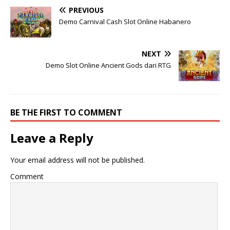
PREVIOUS
Demo Carnival Cash Slot Online Habanero
NEXT
Demo Slot Online Ancient Gods dari RTG
BE THE FIRST TO COMMENT
Leave a Reply
Your email address will not be published.
Comment