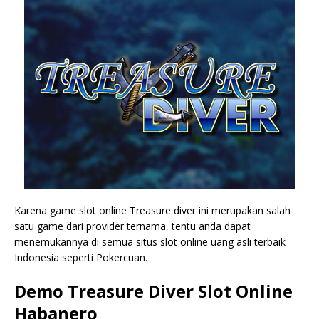
Karena game slot online Treasure diver ini merupakan salah
satu game dari provider ternama, tentu anda dapat
menemukannya di semua situs slot online uang asli terbaik
Indonesia seperti Pokercuan.
Demo Treasure Diver Slot Online
Habanero