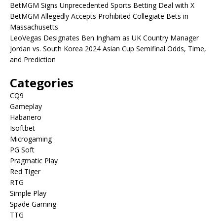
BetMGM Signs Unprecedented Sports Betting Deal with X
BetMGM Allegedly Accepts Prohibited Collegiate Bets in
Massachusetts
LeoVegas Designates Ben Ingham as UK Country Manager
Jordan vs. South Korea 2024 Asian Cup Semifinal Odds, Time,
and Prediction
Categories
CQ9
Gameplay
Habanero
Isoftbet
Microgaming
PG Soft
Pragmatic Play
Red Tiger
RTG
Simple Play
Spade Gaming
TTG