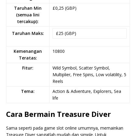
Taruhan Min
£0,25 (GBP)
(semua lini
tercakup):
Taruhan Maks:
£25 (GBP)
Kemenangan
10800
Teratas:
Fitur:
Wild Symbol, Scatter Symbol,
Multiplier, Free Spins, Low volatility, 5
Reels
Tema:
Action & Adventure, Explorers, Sea
life
Cara Bermain Treasure Diver
Sama seperti pada game slot online umumnya, memainkan
Treasure Diver sangatlah mudah dan simple. Untuk