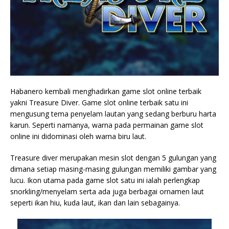
Habanero kembali menghadirkan game slot online terbaik
yakni Treasure Diver. Game slot online terbaik satu ini
mengusung tema penyelam lautan yang sedang berburu harta
karun. Seperti namanya, warna pada permainan game slot
online ini didominasi oleh warna biru laut.
Treasure diver merupakan mesin slot dengan 5 gulungan yang
dimana setiap masing-masing gulungan memiliki gambar yang
lucu. Ikon utama pada game slot satu ini ialah perlengkap
snorkling/menyelam serta ada juga berbagai ornamen laut
seperti ikan hiu, kuda laut, ikan dan lain sebagainya.