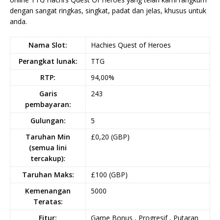
dengan sangat ringkas, singkat, padat dan jelas, khusus untuk
anda.
Nama Slot:
Hachies Quest of Heroes
Perangkat lunak:
TTG
RTP:
94,00%
Garis
243
pembayaran:
Gulungan:
5
Taruhan Min
£0,20 (GBP)
(semua lini
tercakup):
Taruhan Maks:
£100 (GBP)
Kemenangan
5000
Teratas:
Fitur:
Game Bonus , Progresif , Putaran