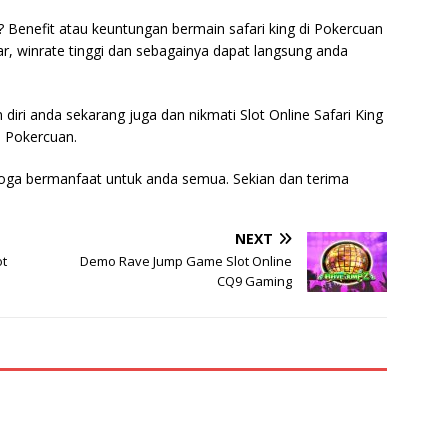
? Benefit atau keuntungan bermain safari king di Pokercuan
ar, winrate tinggi dan sebagainya dapat langsung anda
 diri anda sekarang juga dan nikmati Slot Online Safari King
a Pokercuan.
moga bermanfaat untuk anda semua. Sekian dan terima
NEXT
ot
Demo Rave Jump Game Slot Online
CQ9 Gaming