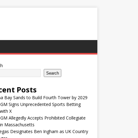
ch
Search
cent Posts
a Bay Sands to Build Fourth Tower by 2029
GM Signs Unprecedented Sports Betting
with X
M Allegedly Accepts Prohibited Collegiate
in Massachusetts
egas Designates Ben Ingham as UK Country