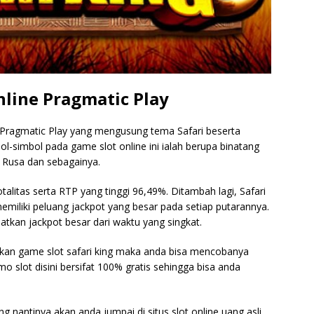
nline Pragmatic Play
i Pragmatic Play yang mengusung tema Safari beserta
l-simbol pada game slot online ini ialah berupa binatang
, Rusa dan sebagainya.
talitas serta RTP yang tinggi 96,49%. Ditambah lagi, Safari
miliki peluang jackpot yang besar pada setiap putarannya.
atkan jackpot besar dari waktu yang singkat.
kan game slot safari king maka anda bisa mencobanya
o slot disini bersifat 100% gratis sehingga bisa anda
g nantinya akan anda jumpai di situs slot online uang asli