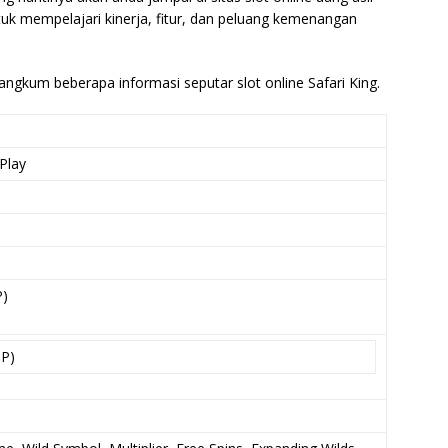
uk mempelajari kinerja, fitur, dan peluang kemenangan
angkum beberapa informasi seputar slot online Safari King.
Play
P)
P)