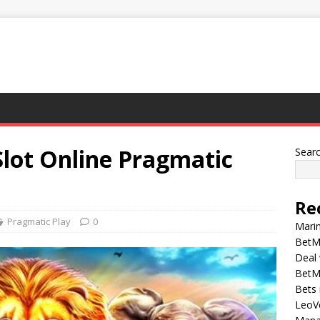
Slot Online Pragmatic
Sear
Re
Pragmatic Play
0
Marin
BetM
Deal 
BetMG
Bets 
LeoV