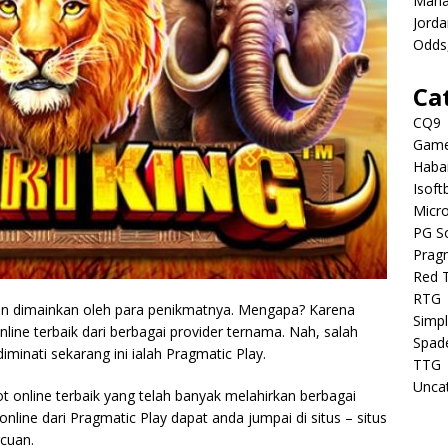
Mana
Jorda
Odds,
Ca
CQ9
Game
Haba
Isoft
Micr
PG S
Pragm
Red T
RTG
an dimainkan oleh para penikmatnya. Mengapa? Karena
Simpl
line terbaik dari berbagai provider ternama. Nah, salah
Spad
diminati sekarang ini ialah Pragmatic Play.
TTG
Unca
 online terbaik yang telah banyak melahirkan berbagai
line dari Pragmatic Play dapat anda jumpai di situs – situs
rcuan.